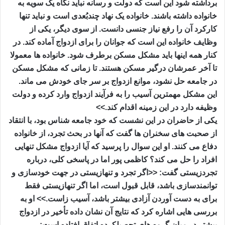
برداشته شود این است که دولت و رسانه نباید نگاه یک سویه به
خانواده داشته باشند. خانواده یک نهاد چندبُعدی است و نباید تنها
کارکرد آن را رفع نیاز جنسی دانست. از سوی دیگر، یکی از
وظایف خانواده این است که جوانان را برای ازدواج آماده کند. در
کنار همه اینها باید مشکل مسکن برطرف شود. خانواده ها معمولا
تا آخر عمرشان درگیر مسکن هستند. تا زمانی که مشکل مسکن
در جامعه حل نشود، موانع ازدواج بر سر جای خودش می ماند.
این مشکل مهمترین آسیب را به فرآیند ازدواج وارد کرده و دولت
وظیفه دارد در این زمینه اقدام کند.>>
یکی از حاضران در این نشست که خود جامعه شناس بود، با انتقاد
از صحبت های سخنران ها گفت که آنها در بحث تجرد، از خانواده
دفاع می کنند. او این سوال را پرسید که آیا ازدواج مشکل تنهایی
افراد را حل می کند؟ کاظمی پور اما در پاسخی کلی، درباره
تجردزیستی گفت: <<اگر تجرد و تنهازیستی در جهت خودسازی و
توانمندسازی باشد، قابل قبول است، اما اگر تنهازیستی فقط
برای به دست آوردن آزادی بیشتر باشد، آسیب زاست.>> او به
بررسی هایی اشاره کرد که نتایج آن نشان داده تأخیر در ازدواج
بیشتر در میان گروه های تحصیلکرده اتفاق افتاده است: