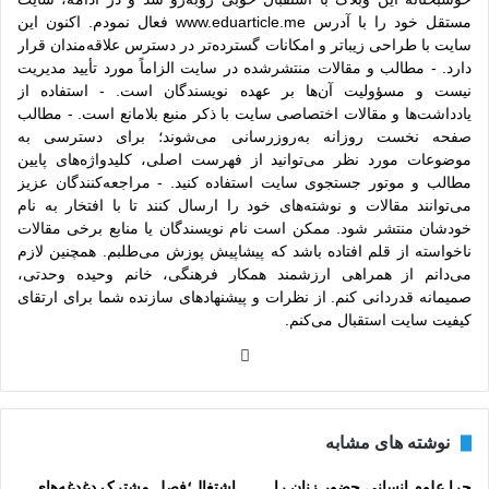
مستقل خود را با آدرس www.eduarticle.me فعال نمودم. اکنون این
سایت با طراحی زیباتر و امکانات گسترده‌تر در دسترس علاقه‌مندان قرار
دارد. - مطالب و مقالات منتشرشده در سایت الزاماً مورد تأیید مدیریت
نیست و مسؤولیت آن‌ها بر عهده نویسندگان است. - استفاده از
یادداشت‌ها و مقالات اختصاصی سایت با ذکر منبع بلامانع است. - مطالب
صفحه نخست روزانه به‌روزرسانی می‌شوند؛ برای دسترسی به
موضوعات مورد نظر می‌توانید از فهرست اصلی، کلیدواژه‌های پایین
مطالب و موتور جستجوی سایت استفاده کنید. - مراجعه‌کنندگان عزیز
می‌توانند مقالات و نوشته‌های خود را ارسال کنند تا با افتخار به نام
خودشان منتشر شود. ممکن است نام نویسندگان یا منابع برخی مقالات
ناخواسته از قلم افتاده باشد که پیشاپیش پوزش می‌طلبم. همچنین لازم
می‌دانم از همراهی ارزشمند همکار فرهنگی، خانم وحیده وحدتی،
صمیمانه قدردانی کنم. از نظرات و پیشنهادهای سازنده شما برای ارتقای
کیفیت سایت استقبال می‌کنم.
وبس
ایت
نوشته های مشابه
چرا علوم انسانی حضور زنان را
اشتغال؛فصل مشترک دغدغه‌هاي