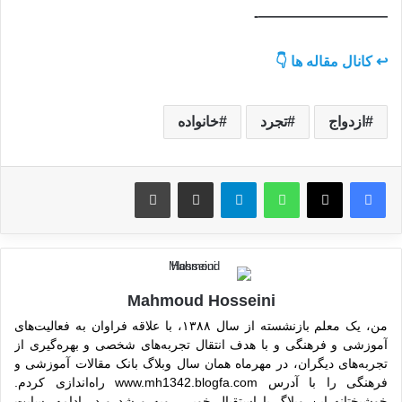
—————————-
↩️ کانال مقاله ها 👇
ازدواج
تجرد
خانواده
واتس آپ
تلگرام
اشتراک گذاری از طریق ایمیل
چاپ
Mahmoud Hosseini
من، یک معلم بازنشسته از سال ۱۳۸۸، با علاقه فراوان به فعالیت‌های
آموزشی و فرهنگی و با هدف انتقال تجربه‌های شخصی و بهره‌گیری از
تجربه‌های دیگران، در مهرماه همان سال وبلاگ بانک مقالات آموزشی و
فرهنگی را با آدرس www.mh1342.blogfa.com راه‌اندازی کردم.
خوشبختانه این وبلاگ با استقبال خوبی روبه‌رو شد و در ادامه، سایت