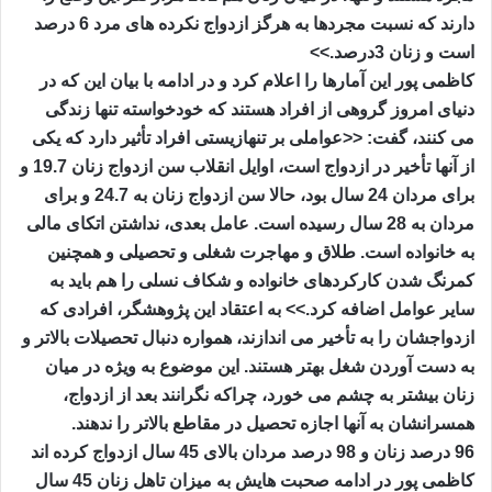
دارند که نسبت مجردها به هرگز ازدواج نکرده های مرد 6 درصد
است و زنان 3درصد.>>
کاظمی پور این آمارها را اعلام کرد و در ادامه با بیان این که در
دنیای امروز گروهی از افراد هستند که خودخواسته تنها زندگی
می کنند، گفت: <<عواملی بر تنهازیستی افراد تأثیر دارد که یکی
از آنها تأخیر در ازدواج است، اوایل انقلاب سن ازدواج زنان 19.7 و
برای مردان 24 سال بود، حالا سن ازدواج زنان به 24.7 و برای
مردان به 28 سال رسیده است. عامل بعدی، نداشتن اتکای مالی
به خانواده است. طلاق و مهاجرت شغلی و تحصیلی و همچنین
کمرنگ شدن کارکردهای خانواده و شکاف نسلی را هم باید به
سایر عوامل اضافه کرد.>> به اعتقاد این پژوهشگر، افرادی که
ازدواجشان را به تأخیر می اندازند، همواره دنبال تحصیلات بالاتر و
به دست آوردن شغل بهتر هستند. این موضوع به ویژه در میان
زنان بیشتر به چشم می خورد، چراکه نگرانند بعد از ازدواج،
همسرانشان به آنها اجازه تحصیل در مقاطع بالاتر را ندهند.
96 درصد زنان و 98 درصد مردان بالای 45 سال ازدواج کرده اند
کاظمی پور در ادامه صحبت هایش به میزان تاهل زنان 45 سال