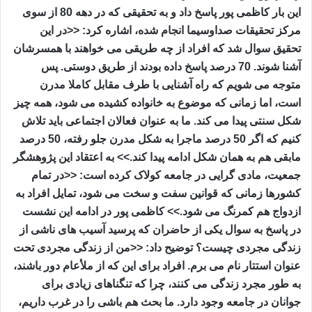
این بار کاظمی پور پاسخ داد و به تحقیقی که در دهه 80 از سوی
مرکز تحقیقات صداوسیما انجام شده، اشاره کرد: <<در این
تحقیق سوال شد که افراد از چه طریقی می خواهند با همسرشان
آشنا شوند. 70 درصد پاسخ داده بودند از طریق دوستی. پس
متوجه می شویم که راه آشنایی با طرف مقابل کاملا مدرن
است، اما زمانی که موضوع به خانواده کشیده می شود، همه چیز
شکل سنتی پیدا می کند. ما به عنوان فعالان اجتماعی باید تلاش
کنیم که اگر 50 درصد ماجرا به شکل مدرن جلو رفته، 50 درصد
مابقی هم به همان شکل ادامه پیدا کند.>> به اعتقاد این پژوهشگر
جمعیت، مادی گرایی در جامعه کولاک کرده است: <<در تمام
کشورها زمانی که قوانین سفت و سخت می شود، تمایل افراد به
ازدواج هم کمرنگ می شود.>> کاظمی پور در ادامه این نشست
در پاسخ به سوال یکی از حاضران که پرسید آسیب های ناشی از
زندگی مجردی چیست؟ توضیح داد: <<من از زندگی مجردی تحت
عنوان استتار نام می برم. افراد برای این که از ملأعام دور باشند،
به طور مجرد زندگی می کنند، چرا که تنگناهای زیادی برای
جوانان در جامعه وجود دارد. ما بحث هم باشی را در غرب داریم،