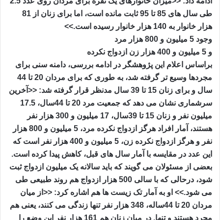
ادامه داد: <<میزان خانوارهای یک نفره برای مردان روی عدد 2.5
طی سال های 85 تا 95 ثابت مانده است، اما برای زنان از 81
هزار خانوار به 140 هزار خانوار رسیده است.>>
وجود 5 میلیون و 800 هزار مرد
و 5 میلیون و 400 هزار زن ازدواج نکرده
براساس اعلام این پژوهشگر در ادامه بررسی، دامنه سنی برای
مجردها وسیع تر گرفته شد، به طوری که برای مردان 20 تا 44
سال و برای زنان 15 تا 39 سال مدنظر قرار گرفته شد: <<آخرین
سرشماری نشان می دهد که جمعیت مرد 20 تا 44سال، 17.5
میلیون نفر و زنان 15 تا 39سال، 17 میلیون و 300 هزار نفر
هستند، آمار افراد هرگز ازدواج نکرده مرد، 5 میلیون و 800 هزار
نفر و هرگز ازدواج نکرده زن، 5 میلیون و 400 هزار نفر است که
این عدد در مقایسه با آمار سال های قبل، کاهش پیدا کرده است.
بعضی از مسئولان می گویند که باید سالانه یک میلیون ازدواج ثبت
شود، درحالی که با سالی 500 هزار ازدواج هم روند طبیعی طی
می شود.>> او به آمار تک زیست ها هم اشاره کرد: <<از میان
مردان 20 تا 44ساله، 348 هزار نفر تنها زندگی می کنند، یعنی هم
مجرد هستند و تنها. در میان زنان هم 161 هزار نفر این وضع را