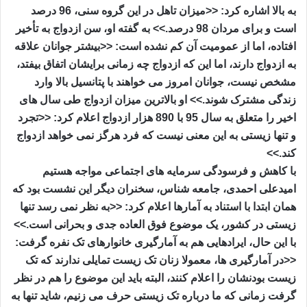
به بالا اشاره کرد: <<میزان تاهل در این گروه سنی، 96 درصد
است و برای مردان 98 درصد.>> به گفته او، سن ازدواج به تأخیر
افتاده، اما از عمومیت آن کم نشده است: <<بیشتر جوانان علاقه
به ازدواج دارند، اما این که ازدواج چه زمانی برایشان اتفاق بیفتد،
مشخص نیست، جوانان امروز می خواهند با پتانسیل بالا وارد
زندگی مشترک شوند.>> او بالاترین میزان ازدواج طی سال های
اخیر را متعلق به سال 95 با 890 هزار ازدواج اعلام کرد: <<تجرد
و تنها زیستی به این معنی نیست که فرد هرگز نمی خواهد ازدواج
کند.>>
با کاهش و فرسودگی سرمایه های اجتماعی مواجه هستیم
امیدعلی احمدی، جامعه شناس، سخنران دیگر این نشست بود که
همان ابتدا با استناد به آمارها اعلام کرد: <<به نظر نمی رسد تنها
زیستی در کشور، یک موضوع فوق العاده جدی و بحرانی است.>>
با این حال، ایرادهایی هم به آمارگیری خانوارهای تک نفره گرفت:
<<در آمارگیری ها، معمولا زنان تک زیست تمایلی ندارند که تک
زیست بودنشان را اعلام کنند، البته باید این موضوع را هم در نظر
گرفت زمانی که ما درباره تک زیستی حرف می زنیم، شاید تنها به