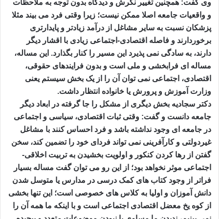
وی گفت: همچنین تغییر نگرش و دیدگاه بدون توجه به ملاحظات
و واقعیات جامعه اصلا ممکن نیست؛ زیرا وقتی فرد می بیند مثلا
پزشکان نسبت به سایر مشاغل از درآمد زیادتر و پایدارتری
برخوردارند و فاصله اقتصادی-اجتماعی زیادی با اقشار دیگر
دارند، به سادگی نمی پذیرد این مسیر را کنار بگذارد. این مساله،
مساله ای فرابخشی و ملی است و بدون فرایندهای حقوقی،
اقتصادی، اجتماعی نمی توان آن را از یک بخش سیستم یعنی
وزارت آموزش و پرورش یا خانواده انتظار داشت.
دکتر سجادیه بخش دیگری از مشکل را جا گرفته در ابعاد دیگر
جامعه دانست و گفت: وقتی ثبات اقتصادی، سیاسی و اجتماعی
در جامعه ای وجود نداشته باشد و فرد احساس کنند با مشاغل
غیردولتی و کارآفرینی نمی تواند فردای خود را تضمین کند، سخن
گفتن از رها کردن کنکور و اولویت بخشیدن به تربیت اخلاقی-
اجتماعی موثر نخواهد بود؛ از این رو می توان گفت مساله بسیار
فراتر از وجود کتاب های کمک درسی در مدارس یا متوسل شدن
دانش آموزان و اولیا به کلاس های خصوصی است؛ این تنها بخشی
از کوه یخ معضل اقتصادی اجتماعی است و با اینکه ما همه آن را
نمی بینیم، ندیدن ما مساوی با نبودن موضوعات متعدد و پیچیده