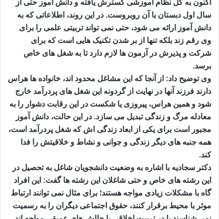
اکنون به کل نظام آموزشی گسترش یافته و دانش آموز حتی از
سال اول دبستان با آن روبروست. در این روند، اطلاعاتی که به
دانش آموز ارائه می شود، حتی نمی تواند تربیتی علمی را برای
وی رقم زند بلکه تنها از بر شدن تکنیک هایی است که برای
شرکت و پذیرش در آزمون ها لازم دارد تا به شغل های خاص
برسد.
وی توضیح داد: از آنجا که این مشاغل محدود اند، خانواده ها هراس
دارند فرزند آنها در نهایت از گردونه این شغل های پردرآمد خارج
شود و همین هراس، پیروزی یا شکست در این رقابت دشوار را به
معادله مرگ و زندگی تبدیل می سازد. در این حالت، دانش آموز
مجبور است برای یکی از ابعاد زندگی اش که شغل پردرآمد است،
همه جنبه های دیگر زندگی و جوانی و نشاط و خلاقیتش را فدا
کند.
دکتر سجادیه با اشاره به وضعیت دانشجویان شاغل به تحصیل در
این رشته های خاص و حتی شاغلان این رشته ها گفت: این افراد
گاه با مشکلات زیادی مواجه هستند؛ برای مثال نمی توانند ارتباط
موثر با محیط برقرار کنند، حقوق اجتماعی دیگران را به رسمیت
نمی شناسند یا در تربیت اخلاقی با چالش های عمیقی مواجه اند.