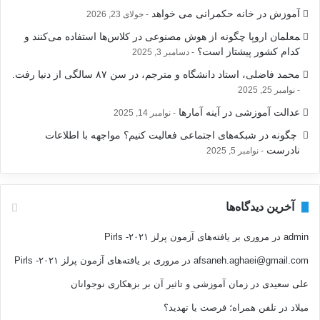
ر
آموزش در خانه حکمرانی می خواهد
جولای 23, 2026
ا
ی
‍معلمان اروپا چگونه از هوش مصنوعی در کلاس‌ها استفاده می‌کنند و
:
کدام کشور پیشتاز است؟
دسامبر 3, 2025
محمد فاضلی، استاد دانشگاه و مترجم، در سن ۸۷ سالگی از دنیا رفت.
نوامبر 25, 2025
عدالت آموزشی در آینه آمارها
نوامبر 14, 2025
‍ چگونه در شبکه‌های اجتماعی فعالیت کنیم؟ مواجهه با اطلاعات
نادرست
نوامبر 5, 2025
آخرین دیدگاه‌ها
admin
در
مروری بر یافته‌های آزمون پرلز ۲۰۲۱- Pirls
afsaneh.aghaei@gmail.com
در
مروری بر یافته‌های آزمون پرلز ۲۰۲۱- Pirls
علی سعیدی
در
زمان آموزشی و تاثیر آن بر بزهکاری نوجوانان
میلاد
در
تلفن همراه؛ فرصت يا تهديد؟