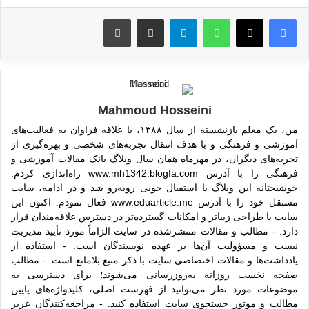
واتس آپ
تلگرام
اشتراک گذاری از طریق ایمیل
چاپ
Mahmoud Hosseini
من، یک معلم بازنشسته از سال ۱۳۸۸، با علاقه فراوان به فعالیت‌های
آموزشی و فرهنگی و با هدف انتقال تجربه‌های شخصی و بهره‌گیری از
تجربه‌های دیگران، در مهرماه همان سال وبلاگ بانک مقالات آموزشی و
فرهنگی را با آدرس www.mh1342.blogfa.com راه‌اندازی کردم.
خوشبختانه این وبلاگ با استقبال خوبی روبه‌رو شد و در ادامه، سایت
مستقل خود را با آدرس www.eduarticle.me فعال نمودم. اکنون این
سایت با طراحی زیباتر و امکانات گسترده‌تر در دسترس علاقه‌مندان قرار
دارد. - مطالب و مقالات منتشرشده در سایت الزاماً مورد تأیید مدیریت
نیست و مسؤولیت آن‌ها بر عهده نویسندگان است. - استفاده از
یادداشت‌ها و مقالات اختصاصی سایت با ذکر منبع بلامانع است. - مطالب
صفحه نخست روزانه به‌روزرسانی می‌شوند؛ برای دسترسی به
موضوعات مورد نظر می‌توانید از فهرست اصلی، کلیدواژه‌های پایین
مطالب و موتور جستجوی سایت استفاده کنید. - مراجعه‌کنندگان عزیز