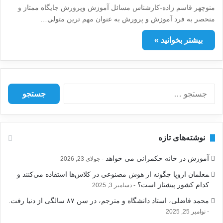
منوچهر قاسم زاده-كارشناس مسائل آموزش وپرورش جايگاه ممتاز و
منحصر به فرد آموزش و پرورش به عنوان مهم ترين متولي…
بیشتر بخوانید »
ج
س
ت
ج
و
نوشته‌های تازه
ب
ر
آموزش در خانه حکمرانی می خواهد
جولای 23, 2026
ا
ی
‍معلمان اروپا چگونه از هوش مصنوعی در کلاس‌ها استفاده می‌کنند و
:
کدام کشور پیشتاز است؟
دسامبر 3, 2025
محمد فاضلی، استاد دانشگاه و مترجم، در سن ۸۷ سالگی از دنیا رفت.
نوامبر 25, 2025