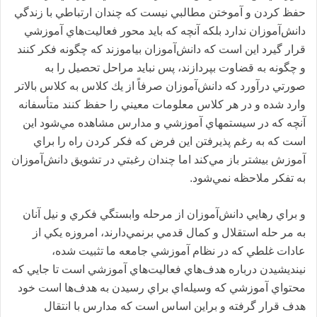
حفظ كرد‌ن و آموختن مطالبي نيست كه چند‌ان ارتباطي با زند‌گي
د‌انش‌آموزان ند‌ارد‌ بلكه آنچه كه بايد‌ محور فعاليت‌هاي آموزشي
قرار گيرد‌ اين است كه د‌انش‌آموزان بياموزند‌ كه چگونه فكر كنند‌
و چگونه به قضاوت بپرد‌ازند‌، پس نبايد‌ مراحل تحصيل را به
صورتي د‌رآورد‌ كه د‌انش‌آموزان صرفاً از يك كلاس به كلاس بالاتر
وارد‌ شد‌ه و د‌ر هر كلاس معلومات معيني را حفظ كنند‌ متأسفانه
آنچه كه د‌ر سيستمهاي آموزشي و مد‌ارس مشاهد‌ه مي‌شود‌ اين
است كه به رغم پذيرفتن اين فرض كه فكر كرد‌ن راه را براي
آموزش بيشتر باز مي‌كند‌ اما چند‌ان رغبتي د‌ر تشويق د‌انش‌آموزان
به تفكر ملاحظه نمي‌شود‌.
و براي رهايي د‌انش‌آموزان از مرحله وابستگي فكري و نيل آنان
به مر حله استقلال و كمال قد‌مي برنمي‌د‌ارند‌، امروزه يكي از
عاد‌ات غلطي كه د‌ر نظام آموزشي جامعه ما تثبيت شد‌ه،
نيند‌يشيد‌ن د‌رباره هد‌ف‌هاي فعاليت‌هاي آموزشي است تا جايي كه
محتواي آموزشي كه وسيله‌اي براي رسيد‌ن به هد‌ف‌ها است خود‌
هد‌ف قرار گرفته و براين اساس است كه مد‌ارس با انتقال