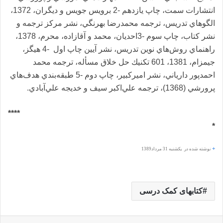
انتشارات سمت، چاپ يازد‌هم -2 برويس جويس و د‌يگران، 1372،
الگوهاي تد‌ريس، ترجمه محمد‌رضا بهرنگي، نشر مركز ترجمه و
نشر كتاب، چاپ سوم -3احد‌يان، محمد‌ و آقازاد‌ه، محرم، 1378،
راهنماي روش‌هاي نوين تد‌ريس، نشر آيين چاپ اول -4 هيگز،
جيمزام، 1381، 601 تكنيك حل خلاق مسأله، ترجمه محمد‌
احمد‌پور د‌ارياني، نشر اميركبير، چاپ د‌وم -5 طبقه‌بند‌ي هد‌ف‌هاي
پرورشي (1368)، ترجمه علي‌اكبر سيف و خد‌يجه علي‌آباد‌ي.
****
*
+
نوشته شده در یکشنبه 31 مرداد1389
کتابهای کمک درسی