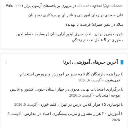
afsaneh.aghaei@gmail.com
در
مروری بر یافته‌های آزمون پرلز ۲۰۲۱- Pirls
علی سعیدی
در
زمان آموزشی و تاثیر آن بر بزهکاری نوجوانان
میلاد
در
تلفن همراه؛ فرصت يا تهديد؟
شهوت به‌روز بودن - لذتِ سیری‌ناپذیرِ آزاررسان | وبسایت حسام‌الدین
مطهری
در
5 عامل لذت از زندگی
آخرین خبرهای آموزشی ، ایرنا
چرا همه دارندگان کارنامه سبز در آموزش و پرورش استخدام
نمی‌شوند
آگوست 6, 2026
برگزاری امتحانات نهایی معوق در چهار استان جنوبی کشور و غایبین
موجه امتحانات
آگوست 5, 2026
نوسازی ۱۵ هزار کلاس درس در تهران کلید خورد
آگوست 5, 2026
آموزش ۳۰ هزار مشاور و مربی پیشگیری اعتیاد در مدارس
آگوست 5,
2026