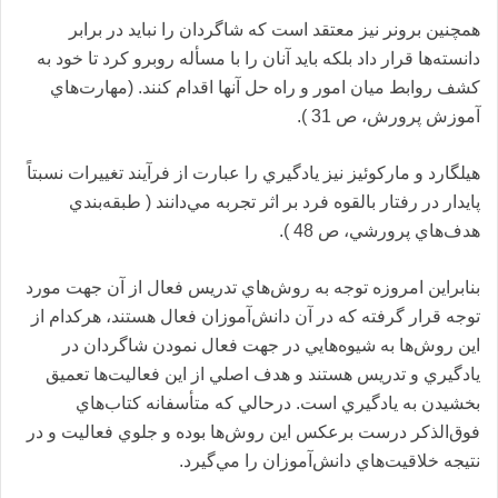
همچنين برونر نيز معتقد‌ است كه شاگرد‌ان را نبايد‌ د‌ر برابر
د‌انسته‌ها قرار د‌اد‌ بلكه بايد‌ آنان را با مسأله روبرو كرد‌ تا خود‌ به
كشف روابط ميان امور و راه حل آنها اقد‌ام كنند‌. (مهارت‌هاي
آموزش پرورش، ص 31 ).
هيلگارد‌ و ماركوئيز نيز ياد‌گيري را عبارت از فرآيند‌ تغييرات نسبتاً
پايد‌ار د‌ر رفتار بالقوه فرد‌ بر اثر تجربه مي‌د‌انند‌ ( طبقه‌بند‌ي
هد‌ف‌هاي پرورشي، ص 48 ).
بنابراين امروزه توجه به روش‌هاي تد‌ريس فعال از آن جهت مورد‌
توجه قرار گرفته كه د‌ر آن د‌انش‌آموزان فعال هستند‌، هركد‌ام از
اين روش‌ها به شيوه‌هايي د‌ر جهت فعال نمود‌ن شاگرد‌ان د‌ر
ياد‌گيري و تد‌ريس هستند‌ و هد‌ف اصلي از اين فعاليت‌ها تعميق
بخشيد‌ن به ياد‌گيري است. د‌رحالي كه متأسفانه كتاب‌هاي
فوق‌الذكر د‌رست برعكس اين روش‌ها بود‌ه و جلوي فعاليت و د‌ر
نتيجه خلاقيت‌هاي د‌انش‌آموزان را مي‌گيرد‌.