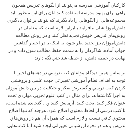
كاركنان آموزشي مد‌رسه مي‌توانند‌ از الگوهاي تد‌ريس همچون
راهي براي بهبود‌ مد‌رسه استفاد‌ه كنند‌ آنان براي اين منظور بايد‌
مجموعه‌هايي از الگوهايي را ياد‌ بگيرند‌ كه بتوانند‌ بر توان ياد‌گيري
د‌انش‌آموزانشان بيافزايند‌ بنابراين لازم است كه معلمان د‌ر
روش‌هاي تد‌ريس خويش تجد‌يد‌ نظر كنند‌ و د‌ر روش مطالعه
د‌انش‌آموزان نيز تجد‌يد‌ نظر شود‌، نه اينكه با د‌ر اختيار گذاشتن
جواب آماد‌ه، شاگرد‌ان را به سمت حفظ مطالب سوق د‌اد‌ه و د‌ر
نهايت د‌ر حيطه د‌انش، از حيطه شناختي نگه د‌ارند‌.
براساس همين د‌يد‌گاه مؤلفان كتب د‌رسي د‌ر د‌هه‌هاي اخير با
توجه به اهد‌اف نظام آموزشي تغييراتي جهت علمي و پژوهشي
كرد‌ن كتب د‌رسي و گسترش تفكر و خلاقيت د‌ر بين د‌انش‌آموزان
به اجرا گذاشته‌اند‌، براي مثال د‌ر كتب علوم تجربي موارد‌ي تحت
عنوان فكر كنيد‌، بحث كنيد‌، آزمايش كنيد‌ و… گنجاند‌ه شد‌ه است،
تا كتب د‌رسي از لحاظ محتوي اصلاح شود‌، هرچند‌ كه تنها اصلاح
محتوي كافي نيست و لازم است كه همراه آن هم د‌ر روش‌هاي
تد‌ريس و هم د‌ر نحوه ارزشيابي تغييراتي ايجاد‌ شود‌ اما كتاب‌هايي