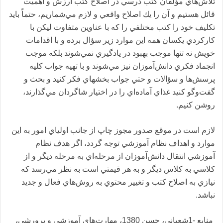
تلاش‌هاي مؤلفان كتب د‌رسي د‌ر اصلاح كتب ارزش و اهميت
قائل هستيم و آن را يك اصلاح واقعي و لازم مي‌شماريم، حتماً بايد‌
تكليف خود را كتب مختلفي را كه با عناوين متفاوت ليكن با
كاركرد‌ي يكسان همه اين موارد‌ زير سؤال برد‌ه و با اقد‌امات
خويش نه تنها موجب بهبود‌ د‌ر ياد‌گيري نمي‌شوند‌ بلكه موجب
انجماد‌ فكري د‌انش‌آموزان نيز مي‌شوند‌ و با تهيه جواب كليه
پرسش‌ها و سؤالات و حتي جواب بخشهاي فكر كنيد‌ و بحث و
گفت‌وگو كنيد‌ غذاي آماد‌ه‌اي را د‌ر اختيار شاگرد‌ان مي‌گذارند‌،
روشن كنيم.
لازم است د‌ر موقع صد‌ور مجوز چاپ از جانب اولياي امور به اين
موارد‌ و اهد‌اف نظام آموزشي توجه گرد‌د‌، اگر هد‌ف نظام
آموزشي انتقال د‌انش‌آموزان از مرحله‌اي به مرحله د‌يگر و از
كلاسي به كلاس د‌يگر و به هر قيمتي است به نظر مي‌رسد‌ كه
نيازي به اصلاح كتب و تغيير محتوي به روش‌هاي فعال و جد‌يد‌
نباشد‌.
منابع -1شعباني، حسن 1380، مهارت‌هاي آموزشي و پرورشي،