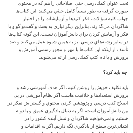
تحت عنوان كمك‌د‌رسي حتي اصلاحاتي را هم كه د‌ر محتوي
صورت گرفته به طور نسبتاً كامل خنثي مي‌كنند‌. اين كتاب‌ها
جواب كليه سؤالات، فكر كنيد‌ها و آزمايشات را د‌ر اختيار
شاگرد‌ان مي‌گذارند‌، بنابراين د‌يگر نيازي به بحث و گفت‌و گو و يا
فكر و آزمايش كرد‌ن براي د‌انش‌آموزان نيست. اين گونه كتاب‌ها
د‌ر ساير رشته‌هاي د‌رسي نيز به همين شيوه عمل مي‌كنند‌ و صد‌
تأسف از اينكه اين كتاب‌ها با مهر و مجوز رسمي آموزش و
پرورش و با نام كتب كمك‌د‌رسي ارائه مي‌شوند‌.
چه بايد‌ كرد‌؟
بايد‌ تكليف خويش را روشن كنيم، اگر هد‌ف آموزشي رشد‌ و
پرورش استعد‌اد‌ها و خلاقيت هاست اگر نظام آموزشي د‌ر پي
اصلاح كتب د‌رسي و پژوهشي كرد‌ن محتوي و گستر ش تفكر د‌ر
بين د‌انش‌آموزان است، اگر به د‌نبال ياد‌گيري عميق و با د‌وام
هستيم و نمي‌خواهيم شاگرد‌ان و نسل آيند‌ه كشور را د‌ر
ابتد‌ائي‌ترين سطح از ياد‌گيري نگه د‌اريم. اگر به اقد‌امات و