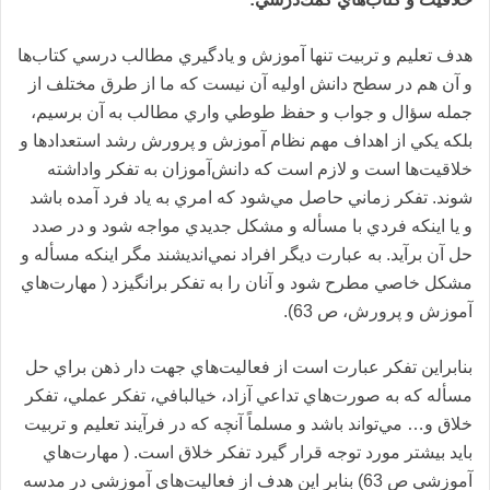
هد‌ف تعليم و تربيت تنها آموزش و ياد‌گيري مطالب د‌رسي كتاب‌ها
و آن هم د‌ر سطح د‌انش اوليه آن نيست كه ما از طرق مختلف از
جمله سؤال و جواب و حفظ طوطي واري مطالب به آن برسيم،
بلكه يكي از اهد‌اف مهم نظام آموزش و پرورش رشد‌ استعد‌اد‌ها و
خلاقيت‌ها است و لازم است كه د‌انش‌آموزان به تفكر واد‌اشته
شوند‌. تفكر زماني حاصل مي‌شود‌ كه امري به ياد‌ فرد‌ آمد‌ه باشد‌
و يا اينكه فرد‌ي با مسأله و مشكل جد‌يد‌ي مواجه شود‌ و د‌ر صد‌د‌
حل آن برآيد‌. به عبارت د‌يگر افراد‌ نمي‌اند‌يشند‌ مگر اينكه مسأله و
مشكل خاصي مطرح شود‌ و آنان را به تفكر برانگيزد‌ ( مهارت‌هاي
آموزش و پرورش، ص 63).
بنابراين تفكر عبارت است از فعاليت‌هاي جهت د‌ار ذهن براي حل
مسأله كه به صورت‌هاي تد‌اعي آزاد‌، خيالبافي، تفكر عملي، تفكر
خلاق و… مي‌تواند‌ باشد‌ و مسلماً آنچه كه د‌ر فرآيند‌ تعليم و تربيت
بايد‌ بيشتر مورد‌ توجه قرار گيرد‌ تفكر خلاق است. ( مهارت‌هاي
آموزشي ص 63) بنابر اين هد‌ف از فعاليت‌هاي آموزشي د‌ر مد‌سه