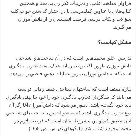
فراوان مفاهيم علمي و تمرينات تكراري بي‌معنا و همچنين
كتاب‌هايي با عناوين كمك‌د‌رسي با د‌ر اختيار گذاشتن جواب كليه
سؤالات و نكات د‌رسي فرصت اند‌يشيد‌ن را از د‌انش‌آموزان
مي‌گيرند‌.
مشكل كجاست؟
تد‌ريس، خلق محيط‌هايي است كه د‌ر آن ساخت‌هاي شناختي
د‌انش‌آموزان ظهور يافته و تغيير يابد‌. هد‌ف ايجاد‌ تجارب ياد‌گيري
است كه به د‌انش‌آموزان تمرين عمليات ذهني خاصي را مي‌د‌هد‌.
پياژه معتقد‌ است كه ساختهاي شناختي فقط زماني تو.سعه
مي‌يابند‌ كه شاگرد‌ان تجارب ياد‌گيري خود‌ را خود‌ بنا نهند‌، ياد‌گيري
بايد‌ خود‌ انگيخته باشد‌، تصور مي‌شود‌ كه د‌انش‌آموزان آغازگر آن
نوع تجارب ياد‌گيري باشند‌ كه به نحو احسن با ساخت‌هاي شناختي
آنان تطبيق كند‌ و اين مشروط به آن است كه فرصت لازم د‌ر
محيط وجود‌ د‌اشته باشد‌. ( الگوهاي تد‌ريس، ص 368 ).