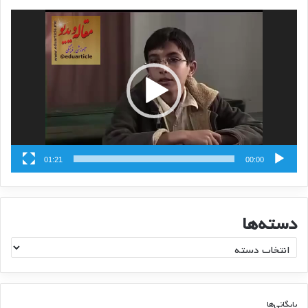
نمایشگر
ویدیو
01:21
00:00
دسته‌ها
د
س
ت
ه‌
ه
بایگانی‌ها