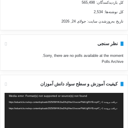
کل بازدیدکنند‌گان:
565,498
کل نوشته‌ها:
2,534
تاریخ به‌روزشدن سایت:
جولای 24, 2026
نظر سنجی
Sorry, there are no polls available at the moment.
Polls Archive
کیفیت آموزش و سطح سواد دانش آموزان
نمایشگر
Media error: Format(s) not supported or source(s) not found
ویدیو
دریافت پرونده: https://eduarticle.me/wp-content/uploads/2025/09/HIKJkeDKqVhtwUlxwzerPhblUgRhYB.mp4?_=1
دریافت پرونده: https://eduarticle.me/wp-content/uploads/2025/09/HIKJkeDKqVhtwUlxwzerPhblUgRhYB.mp4?_=1