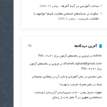
عدالت آموزشی در آینه آمارها
نوامبر 14, 2025
‍ چگونه در شبکه‌های اجتماعی فعالیت کنیم؟ مواجهه با
اطلاعات نادرست
نوامبر 5, 2025
آخرین دیدگاه‌ها
admin
در
مروری بر یافته‌های آزمون پرلز ۲۰۲۱- Pirls
afsaneh.aghaei@gmail.com
در
مروری بر یافته‌های آزمون
پرلز ۲۰۲۱- Pirls
علی سعیدی
در
زمان آموزشی و تاثیر آن بر بزهکاری نوجوانان
میلاد
در
تلفن همراه؛ فرصت يا تهديد؟
شهوت به‌روز بودن - لذتِ سیری‌ناپذیرِ آزاررسان | وبسایت
حسام‌الدین مطهری
در
5 عامل لذت از زندگی