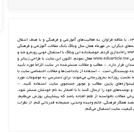
من، یک معلم بازنشسته از سال ۱۳۸۸، با علاقه فراوان به فعالیت‌های آموزشی و فرهنگی و با هدف انتقال
ه‌های دیگران، در مهرماه همان سال وبلاگ بانک مقالات آموزشی و فرهنگی
را با آدرس www.mh1342.blogfa.com راه‌اندازی کردم. خوشبختانه این وبلاگ با استقبال خوبی روبه‌رو شد و
در ادامه، سایت مستقل خود را با آدرس www.eduarticle.me فعال نمودم. اکنون این سایت با طراحی زیباتر و
دان قرار دارد. - مطالب و مقالات منتشرشده در سایت الزاماً مورد تأیید
ه نویسندگان است. - استفاده از یادداشت‌ها و مقالات اختصاصی سایت با
ه نخست روزانه به‌روزرسانی می‌شوند؛ برای دسترسی به موضوعات مورد
یدواژه‌های پایین مطالب و موتور جستجوی سایت استفاده کنید. -
 و نوشته‌های خود را ارسال کنند تا با افتخار به نام خودشان منتشر شود.
رخی مقالات ناخواسته از قلم افتاده باشد که پیشاپیش پوزش می‌طلبم.
مند همکار فرهنگی، خانم وحیده وحدتی، صمیمانه قدردانی کنم. از نظرات
ی کیفیت سایت استقبال می‌کنم.