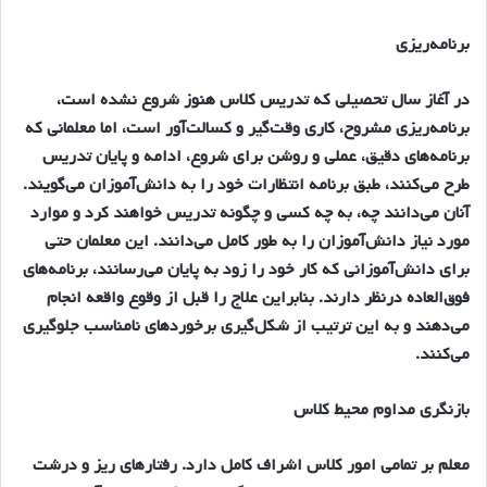
برنامه‌ريزي
در آغاز سال تحصيلي كه تدريس كلاس هنوز شروع نشده است،
برنامه‌ريزي مشروح، كاري وقت‌گير و كسالت‌آور است، اما معلماني كه
برنامه‌هاي دقيق، عملي و روشن براي شروع، ادامه و پايان تدريس
طرح مي‌كنند، طبق برنامه انتظارات خود را به دانش‌آموزان مي‌گويند.
آنان مي‌دانند چه، به چه كسي و چگونه تدريس خواهند كرد و موارد
مورد نياز دانش‌آموزان را به طور كامل مي‌دانند. اين معلمان حتي
براي دانش‌آموزاني كه كار خود را زود به پايان مي‌رسانند، برنامه‌هاي
فوق‌العاده درنظر دارند. بنابراين علاج را قبل از وقوع واقعه انجام
مي‌دهند و به اين ترتيب از شكل‌گيري برخوردهاي نامناسب جلوگيري
مي‌كنند.
بازنگري مداوم محيط كلاس
معلم بر تمامي امور كلاس اشراف كامل دارد. رفتارهاي ريز و درشت