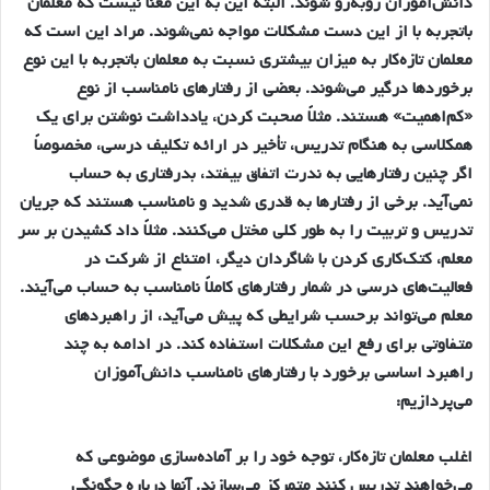
دانش‌آموزان رو‌به‌رو شوند. البته اين به اين معنا نيست كه معلمان
باتجربه با از اين دست مشكلات مواجه نمي‌شوند. مراد اين است كه
معلمان تازه‌كار به ميزان بيشتري نسبت به معلمان باتجربه با اين نوع
برخوردها درگير مي‌شوند. بعضي از رفتارهاي نامناسب از نوع
«كم‌اهميت» هستند. مثلاً صحبت كردن، يادداشت نوشتن براي يك
همكلاسي به هنگام تدريس، تأخير در ارائه تكليف درسي، مخصوصاً
اگر چنين رفتارهايي به ندرت اتفاق بيفتد، بدرفتاري به حساب
نمي‌آيد. برخي از رفتارها به قدري شديد و نامناسب هستند كه جريان
تدريس و تربيت را به طور كلي مختل مي‌كنند. مثلاً داد كشيدن بر سر
معلم، كتك‌كاري كردن با شاگردان ديگر، امتناع از شركت در
فعاليت‌هاي درسي در شمار رفتارهاي كاملاً نامناسب به حساب مي‌آيند.
معلم مي‌تواند برحسب شرايطي كه پيش مي‌آيد، از راهبردهاي
متفاوتي براي رفع اين مشكلات استفاده كند. در ادامه به چند
راهبرد اساسي برخورد با رفتارهاي نامناسب دانش‌آموزان
مي‌پردازيم:
اغلب معلمان تازه‌كار، توجه خود را بر آماده‌سازي موضوعي كه
مي‌خواهند تدريس كنند متمركز مي‌سازند. آنها درباره چگونگي