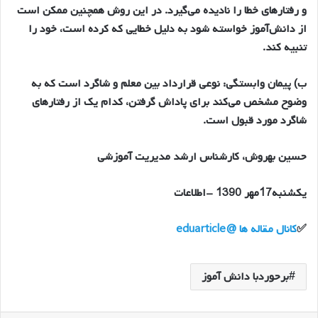
و رفتارهاي خطا را ناديده مي‌گيرد. در اين روش همچنين ممكن است
از دانش‌آموز خواسته شود به دليل خطايي كه كرده است، خود را
تنبيه كند.
ب) پيمان وابستگي: نوعي قرارداد بين معلم و شاگرد است كه به
وضوح مشخص مي‌كند براي پاداش گرفتن، كدام يك از رفتارهاي
شاگرد مورد قبول است.
حسين بهروش، كارشناس ارشد مديريت آموزشي
یکشنبه17مهر 1390 -اطلاعات
✅
کانال مقاله ها @eduarticle
برحوردبا دانش آموز