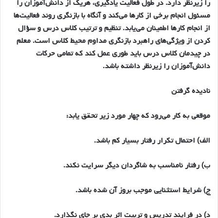
را زيرنظر دارد. در طول فعاليت يادگيري، هريك از دانش‌آموزان را
مسئول انجام برخي از كارها مي‌كند و آنگاه با بازنگري روند فعاليت‌ها
از انجام كارها اطمينان مي‌يابد. تنظيم و ترتيب كلاس درس و سؤال
كردن از ويژگي‌هاي راهبرد بازنگري مداوم محيط كلاس است. معلم
در چيدمان كلاس درس بايد طوري عمل كند كه تمامي حركات
دانش‌آموزان را زيرنظر داشته باشد.
ناديده گرفتن
موقعي به كار مي‌رود كه چهار مورد زير تحقق يابد:
الف) احتمال تكرار رفتار بسيار كم باشد.
ب) رفتار نامناسب به شاگردان ديگر سرايت نكند.
ج) شرايط استثنايي موجب بروز آن شده باشد.
د) در فرايند تدريس و تربيت اثر بدي بر جاي نگذارد.