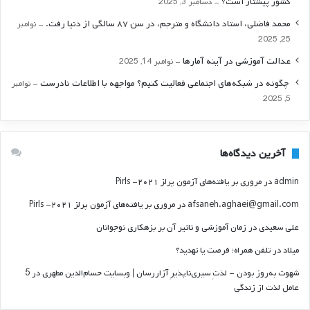
کشور پیشتاز است؟
دسامبر 3, 2025
محمد فاضلی، استاد دانشگاه و مترجم، در سن ۸۷ سالگی از دنیا رفت.
نوامبر
25, 2025
عدالت آموزشی در آینه آمارها
نوامبر 14, 2025
‍ چگونه در شبکه‌های اجتماعی فعالیت کنیم؟ مواجهه با اطلاعات نادرست
نوامبر
5, 2025
آخرین دیدگاه‌ها
admin
در
مروری بر یافته‌های آزمون پرلز ۲۰۲۱- Pirls
afsaneh.aghaei@gmail.com
در
مروری بر یافته‌های آزمون پرلز ۲۰۲۱- Pirls
علی سعیدی
در
زمان آموزشی و تاثیر آن بر بزهکاری نوجوانان
میلاد
در
تلفن همراه؛ فرصت يا تهديد؟
شهوت به‌روز بودن - لذتِ سیری‌ناپذیرِ آزاررسان | وبسایت حسام‌الدین مطهری
در
5
عامل لذت از زندگی