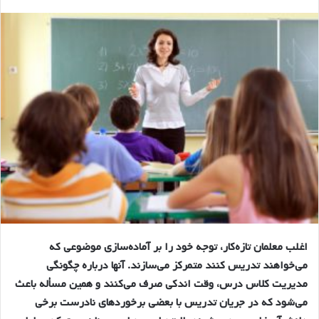
اغلب معلمان تازه‌كار، توجه خود را بر آماده‌سازي موضوعي كه
مي‌خواهند تدريس كنند متمركز مي‌سازند. آنها درباره چگونگي
مديريت كلاس درس، وقت اندكي صرف مي‌كنند و همين مسأله باعث
مي‌شود كه در جريان تدريس با بعضي برخوردهاي نادرست برخي