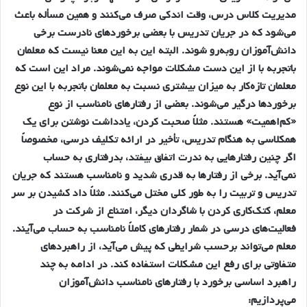
مديريت كلاس درس، وقت اندكي صرف مي‌كنند و همين مسأله باعث
مي‌شود كه در جريان تدريس با بعضي برخوردهاي نادرست برخي
دانش‌آموزان رو‌به‌رو شوند. البته اين به اين معنا نيست كه معلمان
باتجربه با از اين دست مشكلات مواجه نمي‌شوند. مراد اين است كه
معلمان تازه‌كار به ميزان بيشتري نسبت به معلمان باتجربه با اين نوع
برخوردها درگير مي‌شوند. بعضي از رفتارهاي نامناسب از نوع
«كم‌اهميت» هستند. مثلاً صحبت كردن، يادداشت نوشتن براي يك
همكلاسي به هنگام تدريس، تأخير در ارائه تكليف درسي، مخصوصاً
اگر چنين رفتارهايي به ندرت اتفاق بيفتد، بدرفتاري به حساب
نمي‌آيد. برخي از رفتارها به قدري شديد و نامناسب هستند كه جريان
تدريس و تربيت را به طور كلي مختل مي‌كنند. مثلاً داد كشيدن بر سر
معلم، كتك‌كاري كردن با شاگردان ديگر، امتناع از شركت در
فعاليت‌هاي درسي در شمار رفتارهاي كاملاً نامناسب به حساب مي‌آيند.
معلم مي‌تواند برحسب شرايطي كه پيش مي‌آيد، از راهبردهاي
متفاوتي براي رفع اين مشكلات استفاده كند. در ادامه به چند
راهبرد اساسي برخورد با رفتارهاي نامناسب دانش‌آموزان
مي‌پردازيم: