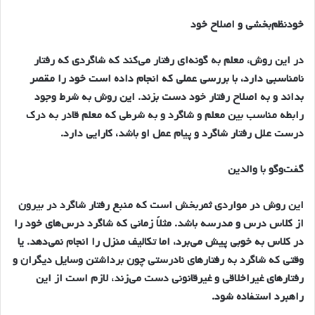
خودنظم‌بخشي و اصلاح خود
در اين روش، معلم به گونه‌اي رفتار مي‌كند كه شاگردي كه رفتار
نامناسبي دارد، با بررسي عملي كه انجام داده است خود را مقصر
بداند و به اصلاح رفتار خود دست بزند. اين روش به شرط وجود
رابطه مناسب بين معلم و شاگرد و به شرطي كه معلم قادر به درك
درست علل رفتار شاگرد و پيام عمل او باشد، كارايي دارد.
گفت‌وگو با والدين
اين روش در مواردي ثمربخش است كه منبع رفتار شاگرد در بيرون
از كلاس درس و مدرسه باشد. مثلاً زماني كه شاگرد درس‌هاي خود را
در كلاس به خوبي پيش مي‌برد، اما تكاليف منزل را انجام نمي‌دهد. يا
وقتي كه شاگرد به رفتارهاي نادرستي چون برداشتن وسايل ديگران و
رفتارهاي غيراخلاقي و غيرقانوني دست مي‌زند، لازم است از اين
راهبرد استفاده شود.