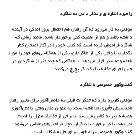
راهبرد اشاره‌اي و تذكر دادن به شاگرد
موقعي به كار مي‌رود كه آن رفتار، هم احتمال بروز اندكي در آينده
داشته باشد و هم از اهميت كمي برخوردار باشد. مانند زماني كه
شاگرد فراموش كرده است كه كتاب خود را در آغاز امتحان كنار
بگذارد، يا وقتي يكي از شاگردان، يكي از همكلاسي‌هاي خود را مورد
طعنه و تمسخر قرار مي‌دهد، يا هنگامي كه چند نفر از شاگردان در
حين اجراي تكليف با يكديگر پچ‌پچ مي‌كنند.
گفت‌وگوي خصوصي با شاگرد
موقعي كاربرد دارد كه تذكرات قبلي به دانش‌آموز براي تغيير رفتار
نامناسبش تأثيري نداشته است. به عنوان مثال وقتي دانش‌آموزي
هميشه دير به كلاس مي‌رسد، يا برخي از تكاليف منزل را انجام
نمي‌دهد، يا در برخورد با ديگران دچار ناراحتي‌هاي عاطفي مي‌شود،
گفت‌وگوي خصوصي، راه خوبي براي حل مشكلات است.