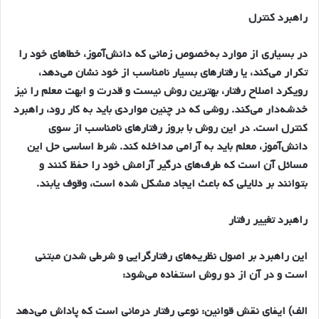
راهبرد كنترل
در بسياري از موارد به‌خصوص زماني كه دانش‌آموز، خطاهاي خود را
تكرار مي‌كند، يا رفتارهاي بسيار نامناسب از خود نشان مي‌دهد،
رويكرد اصلاح رفتار، بهترين روش نيست و قدرت و ابهت معلم را نيز
خدشه‌دار مي‌كند. روشي كه در چنين مواردي بايد به كار رود، راهبرد
كنترل است. در اين روش با بروز رفتارهاي نامناسب از سوي
دانش‌آموز، معلم بايد به آرامي مداخله كند. شرط اساسي حل اين
مسائل آن است كه طرف‌هاي درگير آرامش خود را حفظ كنند و
بتوانند بر دلايلي كه باعث ايجاد مشكل شده است، وقوف يابند.
راهبرد تغيير رفتار
اين راهبرد بر اصول نظريه‌هاي رفتارگرايي و شرطي شدن مبتني
است و در آن از دو روش استفاده مي‌شود:
الف) ايفاي نقش قوانين: نوعي رفتار درماني است كه پاداش مي‌دهد