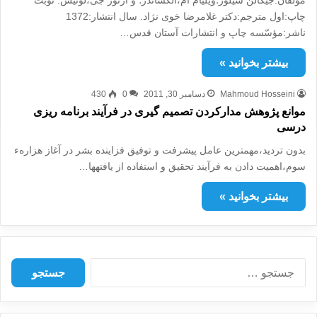
مؤلّفان:جی‏گالن سیلور؛ویلیام ام،الکساندر؛ و آرتور جی،لوئیس. نوبت
چاپ:اول مترجم:دکتر غلامرضا خوی نژاد. سال انتشار:1372
ناشر:مؤسّسه چاپ و انتشارات آستان قدس…
بیشتر بخوانید »
Mahmoud Hosseini
دسامبر 30, 2011
0
430
موانع پژوهش مدارکردن تصمیم گیری در فرآیند برنامه ریزی
درسی
بدون تردید،مهم‏ترین عامل پیشرفت و توفیق فزاینده‏ بشر در آغاز هزارهء
سوم،اهمیت دادن به فرآیند تحقیق و استفاده از یافته‏ها…
بیشتر بخوانید »
ج
س
ت
ج