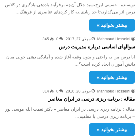
نویسنده : حسینی ایرج،سید جلال آن‌چه برفرآیند یاددهی-یادگیری در کلاس
درس اثر می‌گذارد،تا حد زیادی،به کار‌ کردهای عناصری از فرهنگ‌…
بیشتر بخوانید »
Mahmoud Hosseini
جولای 27, 2017
0
345
سوال‏های اساسی درباره مدیریت درس
ایا درس من به راحتی و بدون وقفه آغاز شده و آمادگی ذهنی خوبی میان‏
دانش ‏آموزان ایجاد کرده است؟…
بیشتر بخوانید »
Mahmoud Hosseini
جولای 20, 2016
0
314
مقاله : برنامه ریزی درسی در ایران معاصر
مقاله : برنامه ریزی درسی در ایران معاصر – دکتر نعمت الله موسی پور
– برنامه ریزی درسی با مفاهیم…
بیشتر بخوانید »