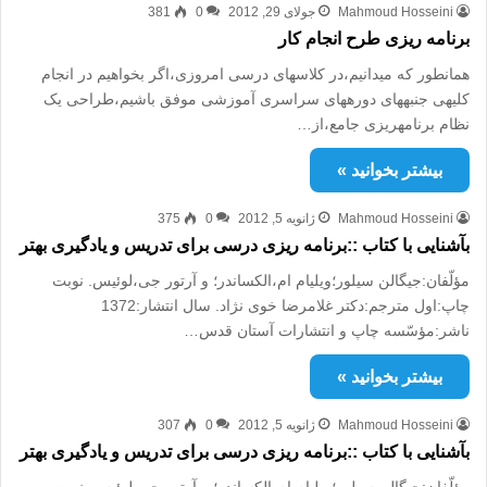
Mahmoud Hosseini
جولای 29, 2012
0
381
برنامه ‏ریزی طرح انجام کار
همان‏طور که می‏دانیم،در کلاس‏های درسی امروزی،اگر بخواهیم در انجام
کلیه‏ی جنبه‏های دوره‏های سراسری آموزشی موفق باشیم،طراحی‏ یک
نظام برنامه‏ریزی جامع،از…
بیشتر بخوانید »
Mahmoud Hosseini
ژانویه 5, 2012
0
375
بآشنایی با کتاب‏ ::برنامه ریزی درسی برای تدریس و یادگیری بهتر
مؤلّفان:جی‏گالن سیلور؛ویلیام ام،الکساندر؛ و آرتور جی،لوئیس. نوبت
چاپ:اول مترجم:دکتر غلامرضا خوی نژاد. سال انتشار:1372
ناشر:مؤسّسه چاپ و انتشارات آستان قدس…
بیشتر بخوانید »
Mahmoud Hosseini
ژانویه 5, 2012
0
307
بآشنایی با کتاب‏ ::برنامه ریزی درسی برای تدریس و یادگیری بهتر