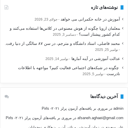
و
نوشته‌های تازه
ب
ر
آموزش در خانه حکمرانی می خواهد
جولای 23, 2026
ا
ی
‍معلمان اروپا چگونه از هوش مصنوعی در کلاس‌ها استفاده می‌کنند و
:
کدام کشور پیشتاز است؟
دسامبر 3, 2025
محمد فاضلی، استاد دانشگاه و مترجم، در سن ۸۷ سالگی از دنیا رفت.
نوامبر 25, 2025
عدالت آموزشی در آینه آمارها
نوامبر 14, 2025
‍ چگونه در شبکه‌های اجتماعی فعالیت کنیم؟ مواجهه با اطلاعات
نادرست
نوامبر 5, 2025
آخرین دیدگاه‌ها
admin
در
مروری بر یافته‌های آزمون پرلز ۲۰۲۱- Pirls
afsaneh.aghaei@gmail.com
در
مروری بر یافته‌های آزمون پرلز ۲۰۲۱- Pirls
علی سعیدی
در
زمان آموزشی و تاثیر آن بر بزهکاری نوجوانان