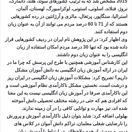
2015 مشخص شد که به ترتیب کشورهای سوئد، هلند، دانمارک،
نروژ، فنلاند، اسلونی، استونی، لوکزامبورگ، لهستان، آلمان،
استرالیا، سنگاپور، پرتغال، مالزی و آرژانتین در رده کشورهایی
هستند که از 71 تا 60 درصد مردم می توانند از آن به عنوان زبان
دوم استفاده کنند.
وی اظهار کرد: در این پژوهش نام ایران در ردیف کشورهایی قرار
داده شده بود که تنها 30 درصد مردم امکان استفاده از زبان
انگلیسی را به عنوان زبان دوم داشتند.
این کارشناس آموزشی همچنین با طرح این پرسش که چرا ما در
ایران در ارائه آموزش زبان انگلیسی به دانش آموزان مشکل
داریم؟ تصریح کرد: مشکلات آموزش زبان انگلیسی در ایران ریز
و درشت است، نخستین مشکل ناکارآمدی نظام آموزشی است و
این ناکارآمدی صرفا در آموزش زبان انگلیسی نیست به این معنا
که افرادی هم که حتی در رشته مختلف تحصیلی دانش آموخته
شده اند، نیز مهارت و توانایی کافی را در آن زمینه ندارند.
بهلولی اضافه کرد: شاید بتوان دلیل ناکارآمدی آموزش و پرورش
را نارضایتی شغلی معلمان، تراکم دانش آموان در کلاس های
درس و مهم تر از همه ملاحظاتی در ارتباط با آموزش زبان