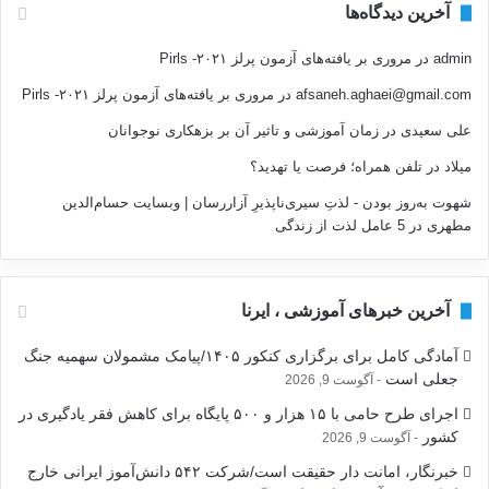
آخرین دیدگاه‌ها
admin
در
مروری بر یافته‌های آزمون پرلز ۲۰۲۱- Pirls
afsaneh.aghaei@gmail.com
در
مروری بر یافته‌های آزمون پرلز ۲۰۲۱- Pirls
علی سعیدی
در
زمان آموزشی و تاثیر آن بر بزهکاری نوجوانان
میلاد
در
تلفن همراه؛ فرصت يا تهديد؟
شهوت به‌روز بودن - لذتِ سیری‌ناپذیرِ آزاررسان | وبسایت حسام‌الدین
مطهری
در
5 عامل لذت از زندگی
آخرین خبرهای آموزشی ، ایرنا
آمادگی کامل برای برگزاری کنکور ۱۴۰۵/پیامک مشمولان سهمیه جنگ
جعلی است
آگوست 9, 2026
اجرای طرح حامی با ۱۵ هزار و ۵۰۰ پایگاه برای کاهش فقر یادگیری در
کشور
آگوست 9, 2026
خبرنگار، امانت دار حقیقت است/شرکت ۵۴۲ دانش‌آموز ایرانی خارج