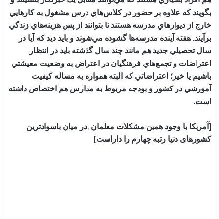
بگويند كه علاوه بر حضور در كلاس‌هاي درس مشغول به كارهايي
خارج از ديوارهاي مدرسه هستند تا بتوانند از پس هزينه‌هاي زندگي
برآيند. هفته آينده مدرسه‌ها گشوده مي‌شوند و بايد ديد كه آيا در
سال تحصيلي جديد هم مانند چند سال گذشته بايد در انتظار
اعتراضات و تجمع‌هاي فرهنگيان در اعتراض به وضعيت معيشتي
باشيم يا خير؛ اعتراضاتي كه البته همواره به مساله كيفيت
آموزشي در كشور و بودجه مربوط به مدارس هم اختصاص داشته
است.
[آمریکا با وجود همین مشکلات معلمان ,در میان باسوادترین
کشورهای دنیا رتبه چهارم را داراست]