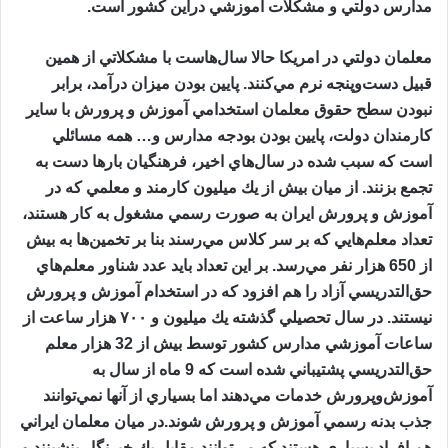
مدارس دولتي و مشكلات آموزشي دراين كشور است.
معلمان دولتي در امريكا حالا سال‌هاست با مشكلاتي از همين
قبيل دست‌وپنجه نرم مي‌كنند. پايين بودن ميزان درآمد، برابر
نبودن سطح حقوق معلمان استخدامي آموزش و پرورش با ساير
كارمندان دولت، پايين بودن بودجه مدارس و… همه مسائلي
است كه سبب شده در سال‌هاي اخير، فرهنگيان بارها دست به
تجمع بزنند. از ميان بيش از يك ميليون كارمند و معلمي كه در
آموزش و پرورش ايران به صورت رسمي مشغول به كار هستند،
تعداد معلم‌هايي كه بر سر كلاس مي‌رسند بنا بر تخمين‌ها به بيش
از 650 هزار نفر مي‌رسد. بر اين تعداد بايد عدد شناور معلم‌هاي
حق‌التدريسي آزاد را هم افزود كه در استخدام آموزش و پرورش
نيستند. در سال تحصيلي گذشته يك ميليون و ۷۰۰ هزار ساعت از
ساعات آموزشي مدارس كشور توسط بيش از 32 هزار معلم
حق‌التدريسي پشتيباني شده است كه 9 ماه از سال به
آموزش‌وپرورش خدمات مي‌دهند اما بسياري از آنها نمي‌توانند
جذب بدنه رسمي آموزش و پرورش شوند.در ميان معلمان ايراني
هم افراد بسياري هستند كه مي‌توانند مقابل يك خبرنگار بنشينند و