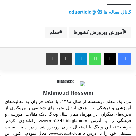
—————
کانال مقاله ها 🌺 @eduarticle
آموزش وپرورش کشورها
معلم
واتس آپ
تلگرام
اشتراک گذاری از طریق ایمیل
چاپ
Mahmoud Hosseini
من، یک معلم بازنشسته از سال ۱۳۸۸، با علاقه فراوان به فعالیت‌های
آموزشی و فرهنگی و با هدف انتقال تجربه‌های شخصی و بهره‌گیری از
تجربه‌های دیگران، در مهرماه همان سال وبلاگ بانک مقالات آموزشی و
فرهنگی را با آدرس www.mh1342.blogfa.com راه‌اندازی کردم.
خوشبختانه این وبلاگ با استقبال خوبی روبه‌رو شد و در ادامه، سایت
مستقل خود را با آدرس www.eduarticle.me فعال نمودم. اکنون این