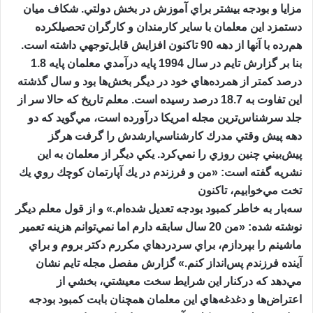
مزايا و بودجه بيشتر براي آموزش در بخش دولتي. شكاف ميان
دستمزد اين معلمان با ساير كارمندان و كارگران تحصيلكرده
هم‌رده با آنها از دهه 90 تاكنون افزايش قابل‌‌توجهي داشته است.
بنا بر گزارش تايم در سال 1994 پايه درآمدي معلمان پايه 1.8
درصد كمتر از همرده‌هاي خود در ديگر بخش‌ها بود و سال گذشته
اين تفاوت به 18.7 درصد رسيده است. معلم تاريخ كه حالا سر از
جلد سرشناس‌ترين مجله امريكا درآورده است، مي‌گويد كه دو
دهه پيش وقتي مدرك كارشناسي‌ارشدش را گرفت هرگز
پيش‌بيني چنين روزي را نمي‌كرد. يكي ديگر از معلمان به اين
نشريه گفته است: «من و فرزندم در يك آپارتمان كوچك روي يك
تخت مي‌خوابيم، تاكنون
سه‌بار به خاطر كمبود بودجه تعديل شده‌ام.» و از قول معلم ديگر
نوشته شده: «من 20 سال سابقه دارم اما نمي‌توانم هزينه تعمير
ماشينم را بپردازم، براي سردردهاي مكررم دكتر بروم و براي
آينده فرزندم پس‌انداز كنم.» گزارش مفصل مجله تايم نشان
مي‌دهد كه دركنار اين شرايط سخت معيشتي، بخشي از
اعتراض‌ها و دغدغه‌هاي اين معلمان همچنان بابت كمبود بودجه