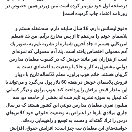
درصفجه اول خود نیزتیتر کرده است متن زیردر همین خصوص در
رورنامه اعتماد چاپ گردیده است]
«فوق‌ليسانس دارم، 16 سال سابقه دارم، سه‌شغله هستم و
پلاسماي خونم را مي‌دهم تا از پس مخارج برآيم. من يك #معلم
امريكايي هستم.» جلد آخرين شماره از نشريه تايم به تصوير يك
آدم معمولي اختصاص يافته است، يك آدم معمولي كه نمونه‌اي
است از هزاران نفر مانند خودش كه در كسوت معلمان مدارس
دولتي مشغول به كار و حالا با وضعيت بد اقتصادي دست به
گريبان هستند. خانم هوپ براون، معلم 52‌ساله تاريخ با دو‌بار
فروش پلاسماي خونش در هفته 60 دلار پول مي‌گيرد و مي‌تواند با
اين مقدار قبض برقش را پرداخت كند. هوپ براون و ديگر كساني
كه تبديل به سوژه نشريه تايم شده‌اند بخشي از جامعه دو، سه
ميليون نفري معلمان مدارس دولتي اين كشور هستند كه در سال
جاري ميلادي بارها در اعتراض به وضعيت حقوقي خود كلاس‌هاي
درس را ترك گفته‌اند و دست به تجمع و راهپيمايي زده‌اند.
خواسته‌هاي اين معلمان سه چيز است: افزايش حقوق، افزايش