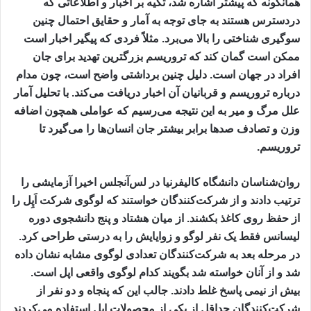
همانگونه که پیشتر اشاره شد، تکیه بر اخبار و اطلاعاتی که
دردسترس هستند به جای توجه به آمار و حقایق احتمال چنین
سوگیری شناختی را بالا می‌برد. مثلاً فردی که پیگیر اخبار است
ممکن است گمان کند که تروریسم بزرگترین تهدید برای جان
افراد در جهان است. دلیل چنین برداشتی واضح است، چون مدام
درباره تروریسم و قربانیان آن اخبار دریافت می‌کند. با تحلیل آمار
علل مرگ و میر به این نتیجه می‌رسیم که عواملی همچون اضافه
وزن و تصادف صدها برابر بیشتر جان انسان‌ها را می‌گیرد تا
تروریسم.
روان‌شناسان دانشگاه کالیفرنیا در لس‌آنجلس اخیرا آزمایشی را
ترتیب دادند و از شرکت‌کنندگان خواستند که لوگوی شرکت اَپِل را
از حفظ روی کاغذ بکشند. از میان هشتاد و پنج دانشجوی دوره
لیسانس فقط یک نفر لوگو و زوایایش را به درستی طراحی کرد.
در مرحله بعد به شرکت‌کنندگان تعدادی لوگوی مشابه نشان داده
شد و از آنان خواسته شد بگویند کدام لوگوی واقعی اپل است.
بیش از نیمی پاسخ غلط دادند. جالب این که پنجاه و دو نفر از
شرکت‌کنندگان حداقل از یکی از محصولات اپل استفاده می‌کردند