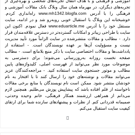
آموزشی و فرهنگی و با هدف انتقال تجربه‌های شخصی و بهره‌گیری از
تجربه‌های دیگران، در مهرماه همان سال وبلاگ بانک مقالات آموزشی و
فرهنگی را با آدرس www.mh1342.blogfa.com راه‌اندازی کردم.
خوشبختانه این وبلاگ با استقبال خوبی روبه‌رو شد و در ادامه، سایت
مستقل خود را با آدرس www.eduarticle.me فعال نمودم. اکنون این
سایت با طراحی زیباتر و امکانات گسترده‌تر در دسترس علاقه‌مندان قرار
دارد. - مطالب و مقالات منتشرشده در سایت الزاماً مورد تأیید مدیریت
نیست و مسؤولیت آن‌ها بر عهده نویسندگان است. - استفاده از
یادداشت‌ها و مقالات اختصاصی سایت با ذکر منبع بلامانع است. - مطالب
صفحه نخست روزانه به‌روزرسانی می‌شوند؛ برای دسترسی به
موضوعات مورد نظر می‌توانید از فهرست اصلی، کلیدواژه‌های پایین
مطالب و موتور جستجوی سایت استفاده کنید. - مراجعه‌کنندگان عزیز
می‌توانند مقالات و نوشته‌های خود را ارسال کنند تا با افتخار به نام
خودشان منتشر شود. ممکن است نام نویسندگان یا منابع برخی مقالات
ناخواسته از قلم افتاده باشد که پیشاپیش پوزش می‌طلبم. همچنین لازم
می‌دانم از همراهی ارزشمند همکار فرهنگی، خانم وحیده وحدتی،
صمیمانه قدردانی کنم. از نظرات و پیشنهادهای سازنده شما برای ارتقای
کیفیت سایت استقبال می‌کنم.
وبس
ایت