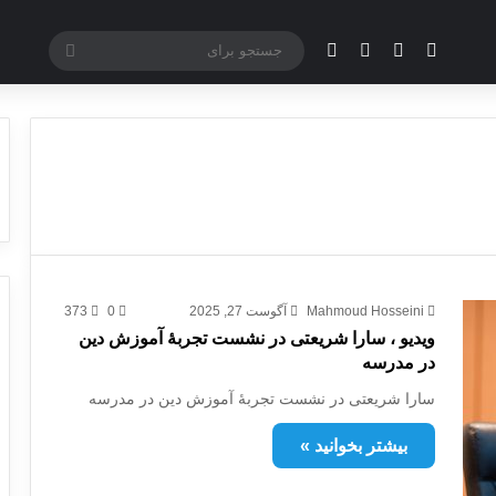
یوتیوب
تلگرام
آپارات
تغییر پوسته
جستجو
برای
Mahmoud Hosseini
آگوست 27, 2025
0
373
ویدیو ، سارا شریعتی در نشست تجربۀ آموزش دین
در مدرسه
سارا شریعتی در نشست تجربۀ آموزش دین در مدرسه
بیشتر بخوانید »