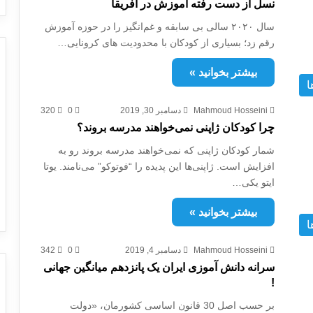
نسل از دست رفته آموزش در آفريقا
سال ۲۰۲۰ سالی بی سابقه و غم‌انگیز را در حوزه آموزش
رقم زد؛ بسیاری از کودکان با محدودیت های کرونایی…
بیشتر بخوانید »
ا
Mahmoud Hosseini
دسامبر 30, 2019
0
320
چرا کودکان ژاپنی نمی‌خواهند مدرسه بروند؟
شمار کودکان ژاپنی که نمی‌خواهند مدرسه بروند رو به
افزایش است. ژاپنی‌ها این پدیده را “فوتوکو” می‌نامند. یوتا
ایتو یکی…
بیشتر بخوانید »
ا
Mahmoud Hosseini
دسامبر 4, 2019
0
342
سرانه دانش آموزی ایران یک پانزدهم میانگین جهانی
!
بر حسب اصل 30 قانون اساسی کشورمان، «دولت