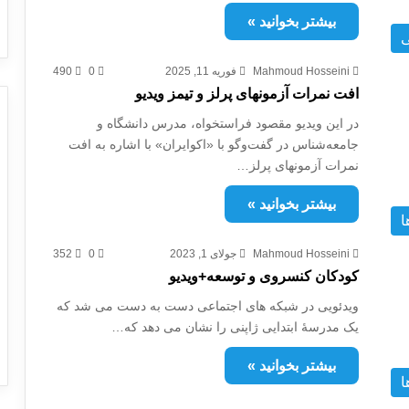
بیشتر بخوانید »
ی
Mahmoud Hosseini
فوریه 11, 2025
0
490
افت نمرات آزمونهای پرلز و تیمز ویدیو
در این ویدیو مقصود فراستخواه، مدرس دانشگاه و
جامعه‌شناس در گفت‌وگو با «اکوایران» با اشاره به افت
نمرات آزمونهای پرلز…
بیشتر بخوانید »
ا
Mahmoud Hosseini
جولای 1, 2023
0
352
کودکان کنسروی و توسعه+ویدیو
ویدئویی در شبکه های اجتماعی دست به دست می شد که
یک مدرسۀ ابتدایی ژاپنی را نشان می دهد که…
بیشتر بخوانید »
ا