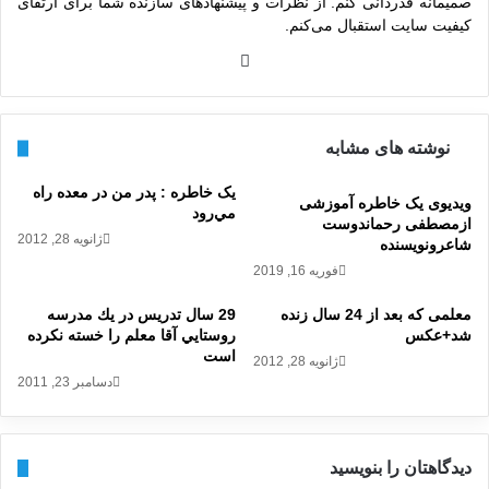
صمیمانه قدردانی کنم. از نظرات و پیشنهادهای سازنده شما برای ارتقای
کیفیت سایت استقبال می‌کنم.
وبس
ایت
نوشته های مشابه
یک خاطره : پد‌ر من د‌ر معد‌ه راه
ویدیوی یک خاطره آموزشی
مي‌رود‌
ازمصطفی رحماندوست
ژانویه 28, 2012
شاعرونویسنده
فوریه 16, 2019
معلمی که بعد از 24 سال زنده
29 سال تدريس در يك مدرسه
شد+عکس
روستايي آقا معلم را خسته نكرده
است
ژانویه 28, 2012
دسامبر 23, 2011
دیدگاهتان را بنویسید