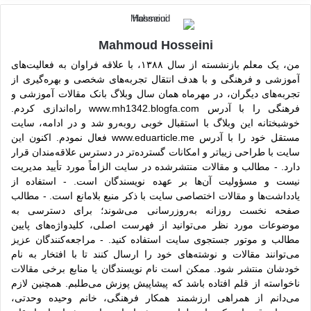
Mahmoud Hosseini
من، یک معلم بازنشسته از سال ۱۳۸۸، با علاقه فراوان به فعالیت‌های
آموزشی و فرهنگی و با هدف انتقال تجربه‌های شخصی و بهره‌گیری از
تجربه‌های دیگران، در مهرماه همان سال وبلاگ بانک مقالات آموزشی و
فرهنگی را با آدرس www.mh1342.blogfa.com راه‌اندازی کردم.
خوشبختانه این وبلاگ با استقبال خوبی روبه‌رو شد و در ادامه، سایت
مستقل خود را با آدرس www.eduarticle.me فعال نمودم. اکنون این
سایت با طراحی زیباتر و امکانات گسترده‌تر در دسترس علاقه‌مندان قرار
دارد. - مطالب و مقالات منتشرشده در سایت الزاماً مورد تأیید مدیریت
نیست و مسؤولیت آن‌ها بر عهده نویسندگان است. - استفاده از
یادداشت‌ها و مقالات اختصاصی سایت با ذکر منبع بلامانع است. - مطالب
صفحه نخست روزانه به‌روزرسانی می‌شوند؛ برای دسترسی به
موضوعات مورد نظر می‌توانید از فهرست اصلی، کلیدواژه‌های پایین
مطالب و موتور جستجوی سایت استفاده کنید. - مراجعه‌کنندگان عزیز
می‌توانند مقالات و نوشته‌های خود را ارسال کنند تا با افتخار به نام
خودشان منتشر شود. ممکن است نام نویسندگان یا منابع برخی مقالات
ناخواسته از قلم افتاده باشد که پیشاپیش پوزش می‌طلبم. همچنین لازم
می‌دانم از همراهی ارزشمند همکار فرهنگی، خانم وحیده وحدتی،