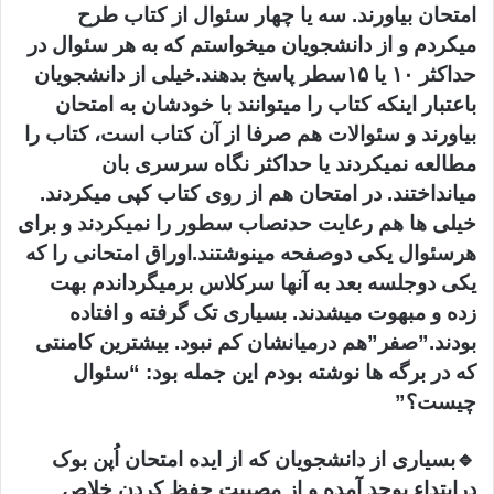
امتحان بیاورند. سه یا چهار سئوال از کتاب طرح
میکردم و از دانشجویان میخواستم که به هر سئوال در
حداکثر ۱۰ یا ۱۵سطر پاسخ بدهند.خیلی از دانشجویان
باعتبار اینکه کتاب را میتوانند با خودشان به امتحان
بیاورند و سئوالات هم صرفا از آن کتاب است، کتاب را
مطالعه نمیکردند یا حداکثر نگاه سرسری بان
میانداختند. در امتحان هم از روی کتاب کپی میکردند.
خیلی ها هم رعایت حدنصاب سطور را نمیکردند و برای
هرسئوال یکی دوصفحه مینوشتند.اوراق امتحانی را که
یکی دوجلسه بعد به آنها سرکلاس برمیگرداندم بهت
زده و مبهوت میشدند. بسیاری تک گرفته و افتاده
بودند.”صفر”هم درمیانشان کم نبود. بیشترین کامنتی
که در برگه ها نوشته بودم این جمله بود: “سئوال
چیست؟”
🔹بسیاری از دانشجویان که از ایده امتحان اُپن بوک
درابتداء بوجد آمده و از مصیبت حفظ کردن خلاص