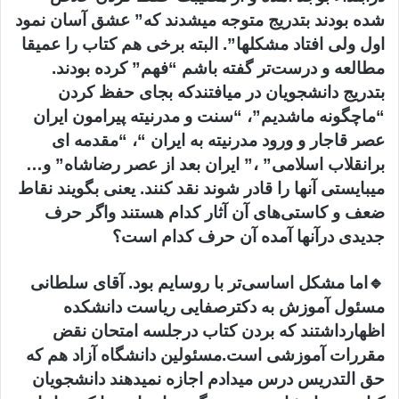
شده بودند بتدریج متوجه میشدند که” عشق آسان نمود
اول ولی افتاد مشکلها”. البته برخی هم کتاب را عمیقا
مطالعه و درست‌تر گفته باشم “فهم” کرده بودند.
بتدریج دانشجویان در میافتندکه بجای حفظ کردن
“ماچگونه ماشدیم”، “سنت و مدرنیته پیرامون ایران
عصر قاجار و ورود مدرنیته به ایران “، “مقدمه ای
برانقلاب اسلامی” ،” ایران بعد از عصر رضاشاه” و…
میبایستی آنها را قادر شوند نقد کنند. یعنی بگویند نقاط
ضعف و کاستی‌های آن آثار کدام هستند واگر حرف
جدیدی درآنها آمده آن حرف کدام است؟
🔹اما مشکل اساسی‌تر با روسایم بود. آقای سلطانی
مسئول آموزش به دکترصفایی ریاست دانشکده
اظهارداشتند که بردن کتاب درجلسه امتحان نقض
مقررات آموزشی است.مسئولین دانشگاه آزاد هم که
حق التدریس درس میدادم اجازه نمیدهند دانشجویان